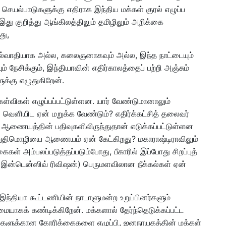
ெயல்பாடுகளுக்கு எதிராக இந்திய மக்கள் குரல் எழுப்ப
இது குறித்து ஆங்கிலத்திலும் தமிழிலும் அறிக்கை
து,
ியல்வாதியாக அல்ல, கலைஞனாகவும் அல்ல, இந்த நாட்டையும்
நேசிக்கும், இந்தியாவின் எதிர்காலத்தைப் பற்றி அஞ்சும்
க்கு எழுதுகிறேன்.
ேள்விகள் எழுப்பப்பட்டுள்ளன. யார் வேண்டுமானாலும்
லை வெளியிட ஏன் மறுக்க வேண்டும்? எதிர்க்கட்சித் தலைவர்
தல் ஆணையத்தின் பதிவுகளிலிருந்துதான் எடுக்கப்பட்டுள்ளன
வ உறுதிமொழியை ஆணையம் ஏன் கேட்கிறது? மகாராஷ்டிராவிலும்
ைகள் அம்பலப்படுத்தப்படும்போது, பீகாரில் இப்போது சிறப்புத்
ஷல் இன்டென்ஸிவ் ரிவிஷன்) பெருமளவிலான நீக்கல்கள் ஏன்
 இந்தியா கூட்டணியின் நாடாளுமன்ற உறுப்பினர்களும்
ையாகக் கண்டிக்கிறேன். மக்களால் தேர்ந்தெடுக்கப்பட்ட
ிமைகளுக்கான கோரிக்கைகளை எழுப்பி, ஜனநாயகத்தின் மக்கள்