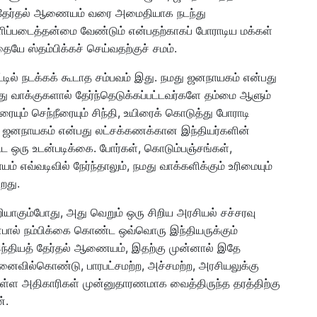
ு தேர்தல் ஆணையம் வரை அமைதியாக நடந்து
ளிப்படைத்தன்மை வேண்டும் என்பதற்காகப் போராடிய மக்கள்
ே ஸ்தம்பிக்கச் செய்வதற்குச் சமம்.
ாட்டில் நடக்கக் கூடாத சம்பவம் இது. நமது ஜனநாயகம் என்பது
 வாக்குகளால் தேர்ந்தெடுக்கப்பட்டவர்களே தம்மை ஆளும்
ும் செந்நீரையும் சிந்தி, உயிரைக் கொடுத்து போராடி
து ஜனநாயகம் என்பது லட்சக்கணக்கான இந்தியர்களின்
ட்ட ஒரு உடன்படிக்கை. போர்கள், கொடும்பஞ்சங்கள்,
 எவ்வடிவில் நேர்ந்தாலும், நமது வாக்களிக்கும் உரிமையும்
றது.
ியாகும்போது, அது வெறும் ஒரு சிறிய அரசியல் சச்சரவு
யின்பால் நம்பிக்கை கொண்ட ஒவ்வொரு இந்தியருக்கும்
ந்தியத் தேர்தல் ஆணையம், இதற்கு முன்னால் இதே
ைவில்கொண்டு, பாரபட்சமற்ற, அச்சமற்ற, அரசியலுக்கு
றுள்ள அதிகாரிகள் முன்னுதாரணமாக வைத்திருந்த தரத்திற்கு
்.