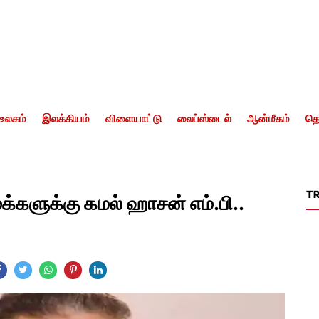
உலகம்
இலக்கியம்
விளையாட்டு
லைப்ஸ்டைல்
ஆன்மீகம்
தொ
T
க்களுக்கு கமல் ஹாசன் எம்.பி..