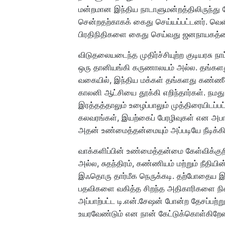
மன்றமான இந்திய நாடாளுமன்றத்திலிருந்த
சென்றதற்காகக் கைது செய்யப்பட்டனர். வெ
பிரதிநிதிகளை கைது செய்வது ஜனநாயகத்தைய
விடுதலையடைந்த முதிர்ச்சியுற்ற குடியரசு ந
ஒரு தானியங்கி கருணாலயம் அல்ல. தங்களது
வகையில், இந்திய மக்கள் தங்களது கண்ணீரைய
காலனி ஆட்சியை தூக்கி எறிந்தார்கள். நம
இரத்தத்தாலும் உழைப்பாலும் முத்திரையிடப்ப
கலவரங்கள், இயற்கைப் பேரழிவுகள் என அபாயம்
அதன் உண்மைத்தன்மையும் அப்படியே நீடிக்கி
வாக்களிப்பின் உண்மைத்தன்மை கேள்விக்குற
அல்ல, சுதந்திரம், கண்ணியம் மற்றும் நீதி
இஃதொரு தார்மீக நெருக்கடி. தற்போதைய இ
பதவிகளை வகித்த சிறந்த அதிகாரிகளை நின
அப்பாற்பட்ட டி.என்.சேஷன் போன்ற தேசப்பற்
உயரவேண்டும் என நான் கேட்டுக்கொள்கிறேன