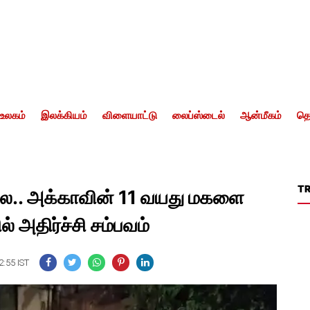
உலகம்
இலக்கியம்
விளையாட்டு
லைப்ஸ்டைல்
ஆன்மீகம்
தொ
T
லை.. அக்காவின் 11 வயது மகளை
் அதிர்ச்சி சம்பவம்
2:55 IST