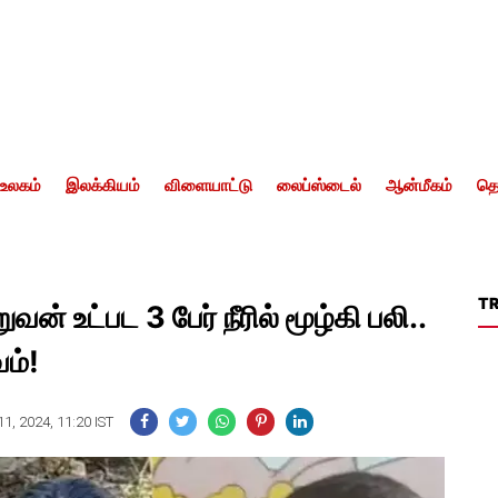
உலகம்
இலக்கியம்
விளையாட்டு
லைப்ஸ்டைல்
ஆன்மீகம்
தொ
T
வன் உட்பட 3 பேர் நீரில் மூழ்கி பலி..
வம்!
1, 2024, 11:20 IST