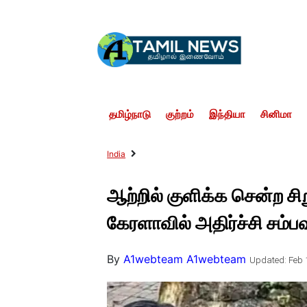
தமிழ்நாடு
குற்றம்
இந்தியா
சினிமா
India
ஆற்றில் குளிக்க சென்ற சிறு
கேரளாவில் அதிர்ச்சி சம்ப
By
A1webteam A1webteam
Updated: Feb 1