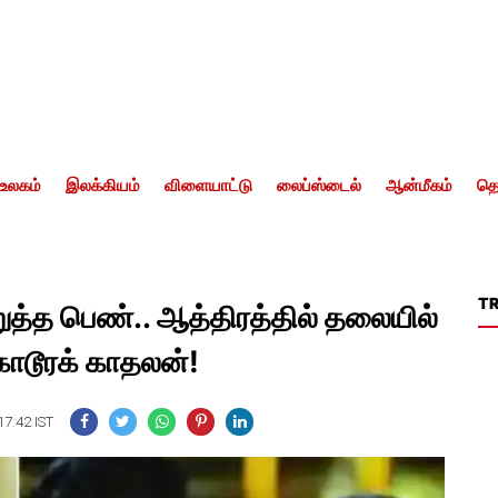
உலகம்
இலக்கியம்
விளையாட்டு
லைப்ஸ்டைல்
ஆன்மீகம்
தொ
T
்த பெண்.. ஆத்திரத்தில் தலையில்
டூரக் காதலன்!
17:42 IST