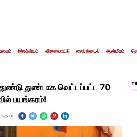
உலகம்
இலக்கியம்
விளையாட்டு
லைப்ஸ்டைல்
ஆன்மீகம்
தொ
T
்.. துண்டு துண்டாக வெட்டப்பட்ட 70
வில் பயங்கரம்!
23:26 IST