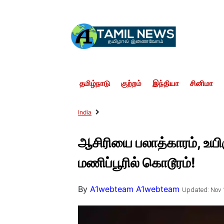
தமிழ்நாடு
குற்றம்
இந்தியா
சினிமா
India
ஆசிரியை பலாத்காரம், உயி
மணிப்பூரில் கொடூரம்!
By
A1webteam A1webteam
Updated: Nov 1