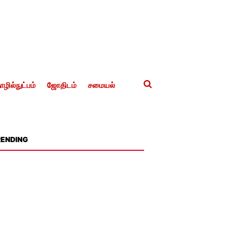
ழில்நுட்பம்
ஜோதிடம்
சமையல்
RENDING