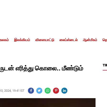
உலகம்
இலக்கியம்
விளையாட்டு
லைப்ஸ்டைல்
ஆன்மீகம்
தொ
T
ருடன் எரித்து கொலை.. மீண்டும்
0, 2024, 19:41 IST