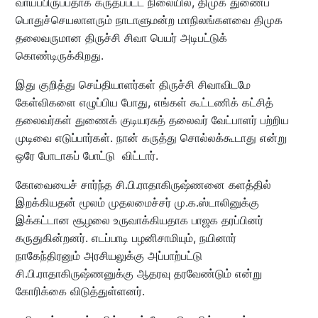
வாய்ப்பிருப்பதாக கருதப்பட்ட நிலையில், திமுக துணைப்
பொதுச்செயலாளரும் நாடாளுமன்ற மாநிலங்களவை திமுக
தலைவருமான திருச்சி சிவா பெயர் அடிபட்டுக்
கொண்டிருக்கிறது.
இது குறித்து செய்தியாளர்கள் திருச்சி சிவாவிடமே
கேள்விகளை எழுப்பிய போது, எங்கள் கூட்டணிக் கட்சித்
தலைவர்கள் துணைக் குடியரசுத் தலைவர் வேட்பாளர் பற்றிய
முடிவை எடுப்பார்கள். நான் கருத்து சொல்லக்கூடாது என்று
ஒரே போடாகப் போட்டு விட்டார்.
கோவையைச் சார்ந்த சி.பி.ராதாகிருஷ்ணனை களத்தில்
இறக்கியதன் மூலம் முதலமைச்சர் மு.க.ஸ்டாலினுக்கு
இக்கட்டான சூழலை உருவாக்கியதாக பாஜக தரப்பினர்
கருதுகின்றனர். எடப்பாடி பழனிசாமியும், நயினார்
நாகேந்திரனும் அரசியலுக்கு அப்பாற்பட்டு
சி.பி.ராதாகிருஷ்ணனுக்கு ஆதரவு தரவேண்டும் என்று
கோரிக்கை விடுத்துள்ளனர்.