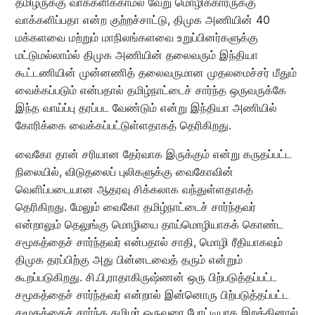
தமிழருக்கு வாக்களிக்காமல் வேறு மொழிக்காரருக்கு
வாக்களிப்பதா என்ற குற்றச்சாட்டு, திமுக அணியின் 40
மக்களவை மற்றும் மாநிலங்களவை உறுப்பினர்களுக்கு
மட்டுமல்லாம்ல் திமுக அணியின் தலைவரும் இந்தியா
கூட்டணியின் முன்னணித் தலைவருமான முதலமைச்சர் மீதும்
வைக்கப்படும் என்பதால் தமிழ்நாட்டைச் சார்ந்த ஒருவருக்கே
இந்த வாய்ப்பு தரப்பட வேண்டும் என்று இந்தியா அணியில்
கோரிக்கை வைக்கப்பட்டுள்ளதாகத் தெரிகிறது.
வைகோ தான் சரியான தேர்வாக இருக்கும் என்று கருதப்பட்ட
நிலையில், விடுதலைப் புலிகளுக்கு வைகோவின்
வெளிப்படையான ஆதரவு சிக்கலாக வந்துள்ளதாகத்
தெரிகிறது. மேலும் வைகோ தமிழ்நாட்டைச் சார்ந்தவர்
என்றாலும் தெலுங்கு மொழியை தாய்மொழியாகக் கொண்ட
சமூகத்தைச் சார்ந்தவர் என்பதால் சாதி, மொழி ரீதியாகவும்
திமுக தரப்பிற்கு அது பின்னடவைத் தரும் என்றும்
கூறப்படுகிறது. சி.பி,ராதாகிருஷ்ணன் ஒரு பிற்படுத்தப்பட்ட
சமூகத்தைச் சார்ந்தவர் என்றால் இன்னொரு பிற்படுத்தப்பட்ட
சமூகத்தைச் சார்ந்த தமிழர் ஒருவரை போட்டியாக இறக்கினால்