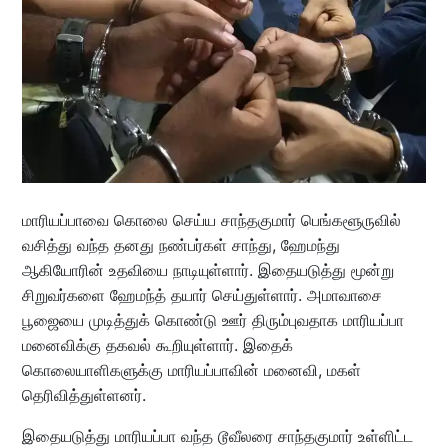
மாரியப்பாவை கொலை செய்ய சாந்தகுமார் பெங்களூருவில்
வசித்து வந்த தனது நண்பர்கள் சாந்து, ஹேமந்து
ஆகியோரின் உதவியை நாடியுள்ளார். இதையடுத்து மூன்று
சிறுவர்களை ஹேமந்த் தயார் செய்துள்ளார். அமாவாசை
பூஜையை முடித்துக் கொண்டு ஊர் திரும்புவதாக மாரியப்பா
மனைவிக்கு தகவல் கூறியுள்ளார். இதைக்
கொலையாளிகளுக்கு மாரியப்பாவின் மனைவி, மகள்
தெரிவித்துள்ளனர்.
இதையடுத்து மாரியப்பா வந்த டூவீலரை சாந்தகுமார் உள்ளிட்ட