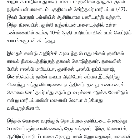
கர்நாடக மாநிலம் தும்கூர் மாவட்டம் குனிகல் தாலுகா குல்லி
நஞ்சய்யன்பாளையம் பகுதியைச் சேர்ந்தவர் மாரியப்பா (47).
இவர் மோதூர் பள்ளியில் ஆசிரியராக பணியாற்றி வந்தார்.
இந்த நிலையில், குல்லி நஞ்சய்யன்பாளையத்தில் உள்ள
பண்ணையில் கடந்த 10-ம் தேதி மாரியப்பாவின் உடல் வெட்டுக்
காயங்களுடன் கிடந்தது.
இதைக் கண்டு அதிர்ச்சி அடைந்த பொதுமக்கள் குனிகல்
காவல் நிலையத்திற்குத் தகவல் கொடுத்தனர். தகவலின்
பேரில் ஏஎஸ்பி மாரியப்பா, குனிகல் டிஎஸ்பி ஓம்பிரகாஷ்,
இன்ஸ்பெக்டர் நவீன் கவுடா ஆகியோர் சம்பவ இடத்திற்கு
விரைந்து வந்து விசாரணை நடத்தினர். தனது கணவரைக்
கொலை செய்தவர் மீது கடும் நடவடிக்கை எடுக்க வேண்டும்
என்று மாரியப்பாவின் மனைவி ஷோபா அப்போது
வலியுறுத்தினார்.
இந்தக் கொலை வழக்குத் தொடர்பாக தனிப்படை அமைத்து
போலீசார் குற்றவாளிகளைத் தேடி வந்தனர். இந்த நிலையில்,
ஆசிரியர் மாரியப்பாவை அவரது மகள் ஹேமலதாவும், மனைவி