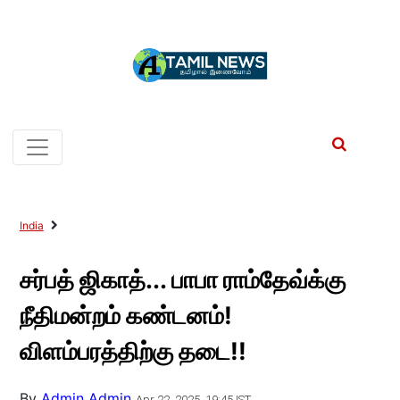
India
சர்பத் ஜிகாத்... பாபா ராம்தேவ்க்கு
நீதிமன்றம் கண்டனம்!
விளம்பரத்திற்கு தடை!!
By
Admin Admin
Apr 22, 2025, 19:45 IST