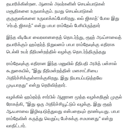
தயாரிக்கின்றன. ஆனால் அவர்களின் செயல்பாடுகள்
மசூதிகளை உருவாக்கும். நமது செயல்பாடுகள்
குருகுலங்களை உருவாக்கப்போகிறது. லவ் ஜிகாத்’ போல இது
‘சர்பத் ஜிகாத்” என்று பாபா ராம்தேவ் பேசியிருந்தார்
இந்த வீடியோ வைரலானதைத் தொடர்ந்து, ரூஹ் அஃப்சாவைத்
தயாரிக்கும் ஹம்தர்த் நிறுவனம் பாபா ராம்தேவுக்கு எதிராக
டெல்லி உயர் நீதிமன்றத்தில் வழக்கு தொடர்ந்திருந்தது
ராம்தேவுக்கு எதிரான இந்த மனுவில் நீதிபதி அமித் பன்சால்
கூறுகையில், “இது நீதிமன்றத்தின் மனசாட்சியை
அதிர்ச்சிக்குள்ளாக்குகிறது. இது நியாயப்படுத்தவே
முடியாதது” என்று தெரிவித்தார்.
வழக்கில் ஹம்தர்த் சார்பில் ஆஜரான மூத்த வழக்கறிஞர் முகுல்
ரோகத்கி, "இது ஒரு அதிர்ச்சியூட்டும் வழக்கு. இது ரூஹ்
ஆஃபசாவை இழிவுபடுத்துவது என்பதையும் தாண்டியது. பாபா
ராம்தேவின் கருத்து வெறுப்பு பேச்சுக்கு சமமானது" என்று
வாதிட்டார்.