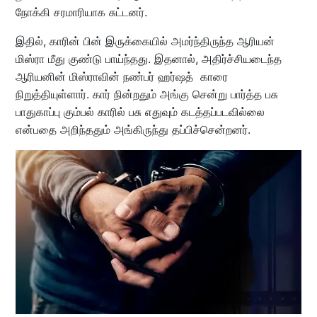
நோக்கி சரமாரியாக சுட்டனர்.
இதில், காரின் பின் இருக்கையில் அமர்ந்திருந்த ஆரியன்
மிஸ்ரா மீது குண்டு பாய்ந்தது. இதனால், அதிர்ச்சியடைந்த
ஆரியனின் மிஸ்ராவின் நண்பர் ஹர்ஷத் காரை
நிறுத்தியுள்ளார். கார் நின்றதும் அங்கு சென்று பார்த்த பசு
பாதுகாப்பு கும்பல் காரில் பசு எதுவும் கடத்தப்படவில்லை
என்பதை அறிந்ததும் அங்கிருந்து தப்பிச்சென்றனர்.