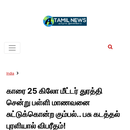
India
காரை 25 கிலோ மீட்டர் துரத்தி
சென்று பள்ளி மாணவனை
சுட்டுக்கொன்ற கும்பல்.. பசு கடத்தல்
புரளியால் விபரீதம்!