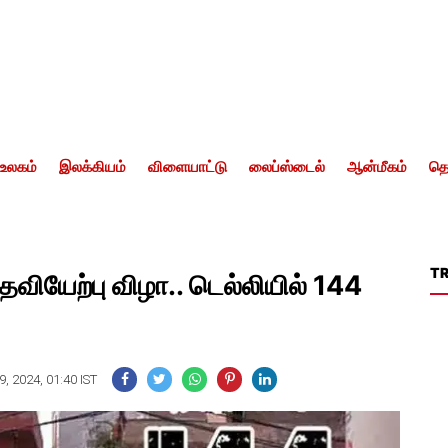
உலகம்
இலக்கியம்
விளையாட்டு
லைப்ஸ்டைல்
ஆன்மீகம்
தொ
T
வியேற்பு விழா.. டெல்லியில் 144
, 2024, 01:40 IST