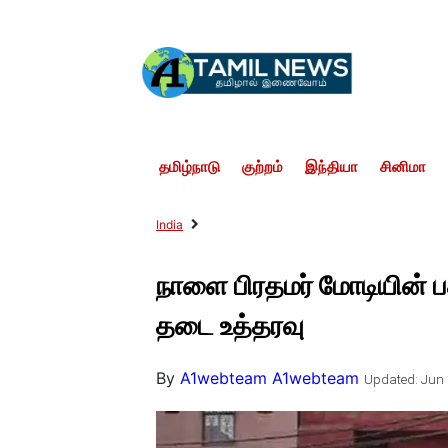
தமிழ்நாடு
குற்றம்
இந்தியா
சினிமா
India
நாளை பிரதமர் மோடியின் பத
தடை உத்தரவு
By
A1webteam A1webteam
Updated: Jun 9