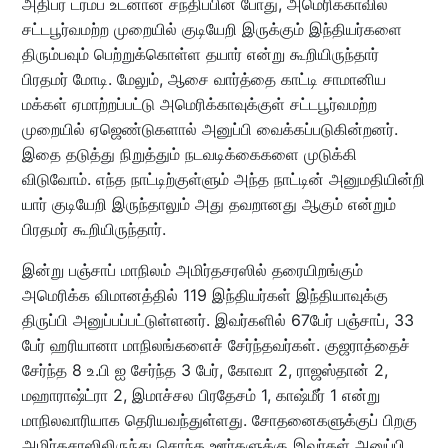
அதிபர் ட்ரம்ப் உடனான சந்திப்பின் போது, அமெரிக்காவில்
சட்டபூர்வமற்ற முறையில் குடியேறி இருக்கும் இந்தியர்களை
திரும்பவும் பெற்றுக்கொள்ள தயார் என்று கூறியிருந்தார்
பிரதமர் மோடி. மேலும், ஆசை வார்த்தை காட்டி சாமானிய
மக்கள் ஏமாற்றப்பட்டு அமெரிக்காவுக்குள் சட்டபூர்வமற்ற
முறையில் ஏஜெண்டுகளால் அனுப்பி வைக்கப்படுகின்றனர்.
இதை தடுத்து நிறுத்தும் நடவடிக்கைகளை முடுக்கி
விடுவோம். எந்த நாட்டிற்குள்ளும் அந்த நாட்டின் அனுமதியின்றி
யார் குடியேறி இருந்தாலும் அது தவறானது ஆகும் என்றும்
பிரதமர் கூறியிருந்தார்.
இன்று பஞ்சாப் மாநிலம் அமிர்தசரஸில் தரையிறங்கும்
அமெரிக்க விமானத்தில் 119 இந்தியர்கள் இந்தியாவுக்கு
திருப்பி அனுப்பப்பட்டுள்ளனர். இவர்களில் 67பேர் பஞ்சாப், 33
பேர் ஹரியானா மாநிலங்களைச் சேர்ந்தவர்கள். குஜராத்தைச்
சேர்ந்த 8 உ.பி ஐ சேர்ந்த 3 பேர், கோவா 2, ராஜஸ்தான் 2,
மஹாராஷ்ட்ரா 2, இமாச்சல பிரதேசம் 1, காஷ்மீர் 1 என்று
மாநிலவாரியாக தெரியவந்துள்ளது. சோதனைகளுக்குப் பிறகு
அமிர்தசரஸிலிருந்து சொந்த ஊர்களுக்கு இவர்கள் அனுப்பி