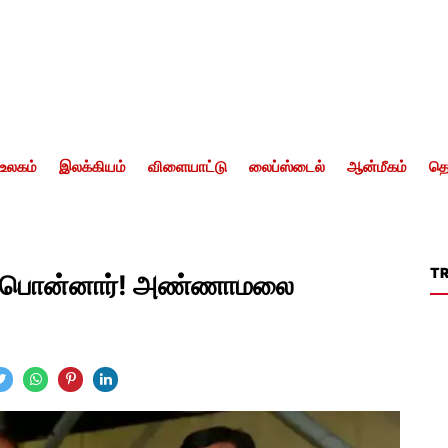
உலகம்
இலக்கியம்
விளையாட்டு
லைப்ஸ்டைல்
ஆன்மீகம்
தொ
T
த்த பொன்னார்! அண்ணாமலை