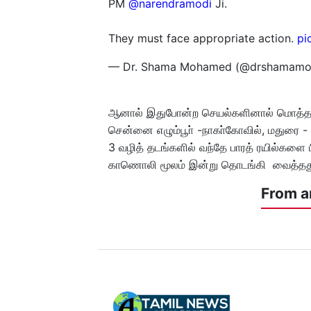
PM
@narendramodi
Ji.
They must face appropriate action.
pi
— Dr. Shama Mohamed (@drshamam
ஆனால் இதுபோன்ற செயல்களினால் மொத்த கட்ச
சென்னை எழும்பூா் -நாகா்கோவில், மதுரை -
3 வழித் தடங்களில் வந்தே பாரத் ரயில்களை 
காணொலி மூலம் இன்று தொடங்கி வைத்தது க
From a