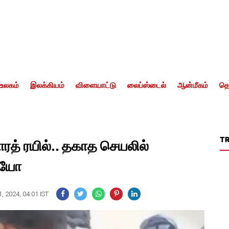
உலகம்
இலக்கியம்
விளையாட்டு
லைப்ஸ்டைல்
ஆன்மீகம்
தொ
T
த் ரயில்.. தகாத செயலில்
டியோ
, 2024, 04:01 IST