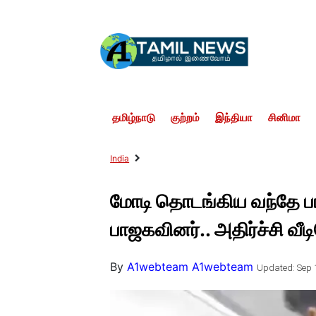
தமிழ்நாடு
குற்றம்
இந்தியா
சினிமா
India
மோடி தொடங்கிய வந்தே பார
பாஜகவினர்.. அதிர்ச்சி வீ
By
A1webteam A1webteam
Updated: Sep 1