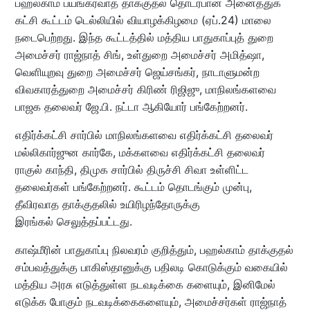
பஹல்காம் பயங்கரவாத தாக்குதல் தொடர்பான அனைத்துக்
கட்சி கூட்டம் டெல்லியில் வியாழக்கிழமை (ஏப்.24) மாலை
நடைபெற்றது. இந்த கூட்டத்தில் மத்திய பாதுகாப்புத் துறை
அமைச்சர் ராஜ்நாத் சிங், உள்துறை அமைச்சர் அமித்ஷா,
வெளியுறவு துறை அமைச்சர் ஜெய்சங்கர், நாடாளுமன்ற
விவகாரத்துறை அமைச்சர் கிரிண் ரிஜிஜு, மாநிலங்களவை
பாஜக தலைவர் ஜே.பி. நட்டா ஆகியோர் பங்கேற்றனர்.
எதிர்க்கட்சி சார்பில் மாநிலங்களவை எதிர்க்கட்சி தலைவர்
மல்லிகார்ஜுன கார்கே, மக்களவை எதிர்க்கட்சி தலைவர்
ராகுல் காந்தி, திமுக சார்பில் திருச்சி சிவா உள்ளிட்ட
தலைவர்கள் பங்கேற்றனர். கூட்டம் தொடங்கும் முன்பு,
தீவிரவாத தாக்குதலில் உயிரிழந்தோருக்கு
இரங்கல் செலுத்தப்பட்டது.
காஷ்மீரின் பாதுகாப்பு நிலவரம் குறித்தும், பஹல்காம் தாக்குதல்
சம்பவத்துக்கு பாகிஸ்தானுக்கு பதிலடி கொடுக்கும் வகையில்
மத்திய அரசு எடுத்துள்ள நடவடிக்கை களையும், இனிமேல்
எடுக்க போகும் நடவடிக்கைகளையும், அமைச்சர்கள் ராஜ்நாத்