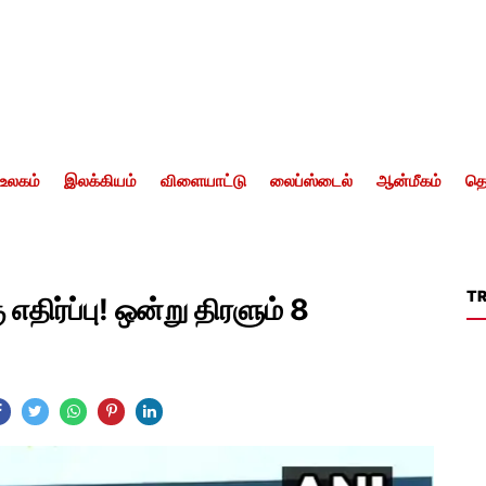
உலகம்
இலக்கியம்
விளையாட்டு
லைப்ஸ்டைல்
ஆன்மீகம்
தொ
T
ிர்ப்பு! ஒன்று திரளும் 8