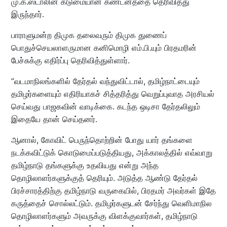
மு.க.ஸ்டாலின் கடுமையான கண்டனத்தை தெரிவித்து
இருந்தார்.
பாராளுமன்ற திமுக தலைவரும் திமுக துணைப்
பொதுச்செயலாளருமான கனிமொழி எம்.பி.யும் பிரதமரின்
பேச்சுக்கு எதிர்ப்பு தெரிவித்துள்ளார்.
”வடமாநிலங்களில் தேர்தல் வந்துவிட்டால், தமிழ்நாட்டையும்
தமிழர்களையும் எதிரியாகச் சித்தரித்து வெறுப்புவாத அரசியல்
செய்வது பாஜகவின் வாடிக்கை. கடந்த ஒடிசா தேர்தலிலும்
இதையே தான் செய்தனர்.
ஆனால், கோவிட் பெருந்தொற்றின் போது யார் தங்களை
நடக்கவிட்டுக் கொடுமைப்படுத்தியது, அக்காலத்தில் எவ்வாறு
தமிழ்நாடு தங்களுக்கு உதவியது என்று அந்த
தொழிலாளர்களுக்குத் தெரியும். அடுத்த ஆண்டு தேர்தல்
பிரச்சாரத்திற்கு தமிழ்நாடு வருகையில், பிரதமர் அவர்கள் இதே
கருத்தைச் சொல்லட்டும். தமிழர்களுடன் சேர்ந்து வெளிமாநில
தொழிலாளர்களும் அவருக்கு விளக்குவார்கள், தமிழ்நாடு