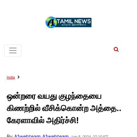
India
ஒன்றரை வயது குழந்தையை
கிணற்றில் வீசிக்கொன்ற அத்தை..
கேரளாவில் அதிர்ச்சி!
By
A1webteam A1webteam
Jan 5, 2024, 22:10 IST