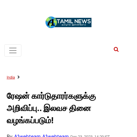
India
ரேஷன் கார்டுதாரர்களுக்கு
அறிவிப்பு.. இலவச தினை
வழங்கப்படும்!
By
A1webteam A1webteam
Dec 23, 2023, 14:29 IST