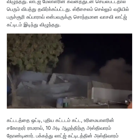
விழுந்தது. லாட்ஜ் மேலாளரின் கவனத்துடன் செயல்பட்டதால்
பெரும் விபத்து தவிர்க்கப்பட்டது. ஸ்ரீசைலம் செல்லும் வழியில்
பருச்சூரி சுப்பாராவ் என்பவருக்கு சொந்தமான வாசவி லாட்ஜ்
கட்டிடம் இடிந்து விழுந்தது.
கட்டடத்தை ஒட்டி, புதிய கட்டடம் கட்ட, உரிமையாளரின்
சகோதரர் ராமராவ், 10 அடி ஆழத்திற்கு அஸ்திவாரம்
தோண்டினார். பக்கத்து லாட்ஜ் கட்டிடத்தின் அஸ்திவாரம்