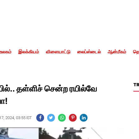
உலகம்
இலக்கியம்
விளையாட்டு
லைப்ஸ்டைல்
ஆன்மீகம்
தொ
T
யில்.. தள்ளிச் சென்ற ரயில்வே
ோ!
7, 2024, 03:55 IST