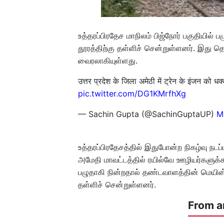
உத்தரப்பிரதேச மாநிலம் பிஜ்நோர் பகுதியில் ப
தூரத்திற்கு தள்ளிச் சென்றுள்ளனர். இத
வைரலாகியுள்ளது.
उत्तर प्रदेश के जिला अमेठी में ट्रेन के इंजन को 
pic.twitter.com/DG1KMrfhXg
— Sachin Gupta (@SachinGuptaUP)
M
உத்தரப்பிரதேசத்தில் இதுபோன்ற நிகழ்வு நடப
அமேதி மாவட்டத்தில் ரயில்வே ஊழியர்களுக
பழுதாகி நின்றதால் தண்டவாளத்தின் மெயின
தள்ளிச் சென்றுள்ளனர்.
From a