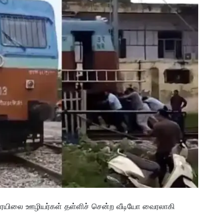
ப்பு ரயிலை ஊழியர்கள் தள்ளிச் சென்ற வீடியோ வைரலாகி