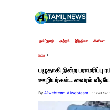
தமிழ்நாடு
குற்றம்
இந்தியா
சினிமா
India
பழுதாகி நின்ற பராமரிப்பு ர
ஊழியர்கள்.. வைரல் வீடிய
By
A1webteam A1webteam
Updated: Sep 1