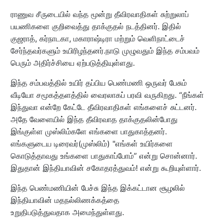
ராணுவ சீருடையில் வந்த மூன்று தீவிரவாதிகள் சுற்றுலாப்
பயணிகளை குறிவைத்து தாக்குதல் நடத்தினர். இதில்
குஜராத், கர்நாடகா, மகாராஷ்டிரா மற்றும் வெளிநாட்டைச்
சேர்ந்தவர்களும் உயிரிழந்தனர்.நாடு முழுவதும் இந்த சம்பவம்
பெரும் அதிர்ச்சியை ஏற்படுத்தியுள்ளது.
இந்த சம்பவத்தில் உயிர் தப்பிய பெண்மணி ஒருவர் பேசும்
வீடியோ சமூகத்தளத்தில் வைரலாகப் பரவி வருகிறது. “நீங்கள்
இந்துவா என்றே கேட்டே தீவிரவாதிகள் எங்களைச் சுட்டனர்.
அதே வேளையில் இந்த தீவிரவாத தாக்குதலின்போது
இங்குள்ள முஸ்லிம்களே எங்களை பாதுகாத்தனர்.
எங்களுடைய டிரைவர்(முஸ்லிம்) "எங்கள் உயிர்களை
கொடுத்தாவது உங்களை பாதுகாப்போம்” என்று சொன்னார்.
இதுதான் இந்தியாவின் சகோதரத்துவம்! என்று கூறியுள்ளார்.
இந்த பெண்மணியின் பேச்சு இந்த இக்கட்டான சூழலில்
இந்தியாவின் மதநல்லிணக்கத்தை
உறுதிபடுத்துவதாக அமைந்துள்ளது.