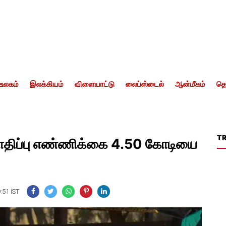
உலகம்
இலக்கியம்
விளையாட்டு
லைப்ஸ்டைல்
ஆன்மீகம்
தொ
T
ாதிப்பு எண்ணிக்கை 4.50 கோடியை
:51 IST