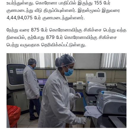
உயர்ந்துள்ளது. கொரோனா பாதிப்பில் இருந்து 155 பேர்
குணமடைந்து வீடு திரும்பியுள்ளனர். இதன்மூலம் இதுவரை
4,44,94,075 பேர் குணமடைந்துள்ளனர்.
நேற்று வரை 875 பேர் கொரோனாவிற்கு சிகிச்சை பெற்று வந்த
நிலையில், தற்போது 879 பேர் கொரோனாவிற்கு சிகிச்சை
பெற்று வருவதாக தெரிவிக்கப்பட்டுள்ளது.