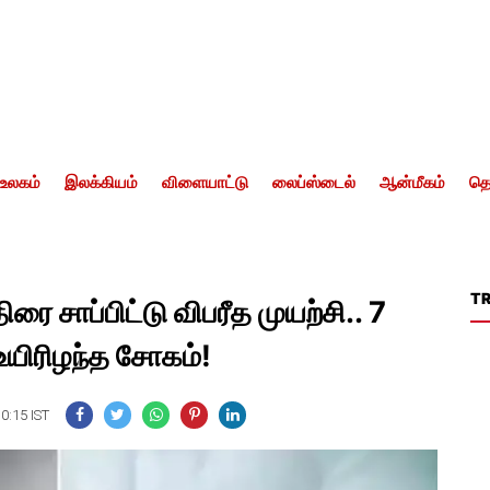
உலகம்
இலக்கியம்
விளையாட்டு
லைப்ஸ்டைல்
ஆன்மீகம்
தொ
T
ை சாப்பிட்டு விபரீத முயற்சி.. 7
உயிரிழந்த சோகம்!
10:15 IST