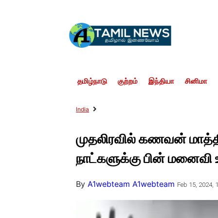
தமிழ்நாடு
குற்றம்
இந்தியா
சினிமா
India
முதலிரவில் கணவன் மாத்திர
நாட்களுக்கு பின் மனைவி 
By
A1webteam A1webteam
Feb 15, 2024, 