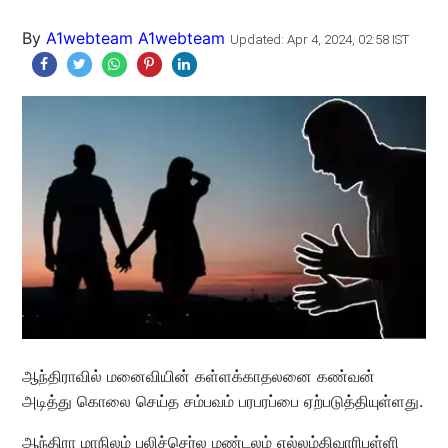
By
A1webteam A1webteam
Updated: Apr 4, 2024, 02:58 IST
ஆந்திராவில் மனைவியின் கள்ளக்காதலனை கண்வன்
அடித்து கொலை செய்த சம்பவம் பரபரப்பை ஏற்படுத்தியுள்ளது.
ஆந்திரா மாநிலம் புலிச்செர்ல மண்டலம் எல்லம்கிவாரிபள்ளி