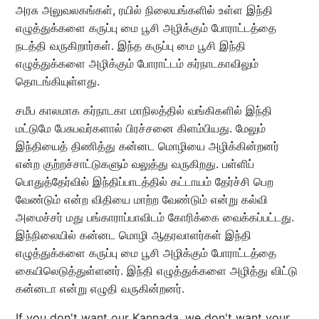
அரசு அலுவலகங்கள், ரயில் நிலையங்களில் உள்ள இந்தி
எழுத்துக்களை கருப்பு மை பூசி அழிக்கும் போராட்டத்தை
நடத்தி வருகிறார்கள். இந்த கருப்பு மை பூசி இந்தி
எழுத்துக்களை அழிக்கும் போராட்டம் கர்நாடகாவிலும்
தொடங்கியுள்ளது.
சமீப காலமாக கர்நாடகா மாநிலத்தில் வங்கிகளில் இந்தி
மட்டுமே பேசுபவர்களால் பிரச்சனை கிளம்பியது. மேலும்
இந்தியைத் திணித்து கன்னட மொழியை அழிக்கின்றனர்
என்ற குற்றச்சாட்டுகளும் வலுத்து வருகிறது. பள்ளிப்
பொதுத்தேர்வில் இந்திப்பாடத்தில் கட்டாயம் தேர்ச்சி பெற
வேண்டும் என்ற விதியை மாற்ற வேண்டும் என்று கல்வி
அமைச்சர் மது பங்காராப்பாவிடம் கோரிக்கை வைக்கப்பட்டது.
இந்நிலையில் கன்னட மொழி ஆதரவாளர்கள் இந்தி
எழுத்துக்களை கருப்பு மை பூசி அழிக்கும் போராட்டத்தை
கையிலெடுத்துள்ளனர். இந்தி எழுத்துக்களை அழித்து விட்டு
கன்னடா என்று எழுதி வருகின்றனர்.
If you don't want our Kannada, we don't want your