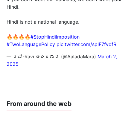
Hindi.
Hindi is not a national language.
🔥🔥🔥🔥
#StopHindiImposition
#TwoLanguagePolicy
pic.twitter.com/spIF7fvofR
— ರವಿ-Ravi ಆಲದಮರ (@AaladaMara)
March 2,
2025
From around the web