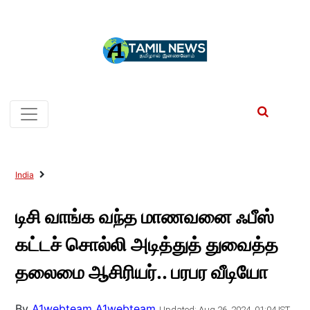
India
டிசி வாங்க வந்த மாணவனை ஃபீஸ்
கட்டச் சொல்லி அடித்துத் துவைத்த
தலைமை ஆசிரியர்.. பரபர வீடியோ
By
A1webteam A1webteam
Updated: Aug 26, 2024, 01:04 IST