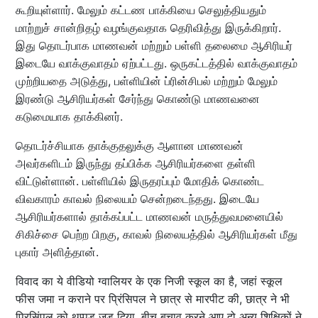
கூறியுள்ளார். மேலும் கட்டண பாக்கியை செலுத்தியதும்
மாற்றுச் சான்றிதழ் வழங்குவதாக தெரிவித்து இருக்கிறார்.
இது தொடர்பாக மாணவன் மற்றும் பள்ளி தலைமை ஆசிரியர்
இடையே வாக்குவாதம் ஏற்பட்டது. ஒருகட்டத்தில் வாக்குவாதம்
முற்றியதை அடுத்து, பள்ளியின் ப்ரின்சிபல் மற்றும் மேலும்
இரண்டு ஆசிரியர்கள் சேர்ந்து கொண்டு மாணவனை
கடுமையாக தாக்கினர்.
தொடர்ச்சியாக தாக்குதலுக்கு ஆளான மாணவன்
அவர்களிடம் இருந்து தப்பிக்க ஆசிரியர்களை தள்ளி
விட்டுள்ளான். பள்ளியில் இருதரப்பும் மோதிக் கொண்ட
விவகாரம் காவல் நிலையம் சென்றடைந்தது. இடையே
ஆசிரியர்களால் தாக்கப்பட்ட மாணவன் மருத்துவமனையில்
சிகிச்சை பெற்ற பிறகு, காவல் நிலையத்தில் ஆசிரியர்கள் மீது
புகார் அளித்தான்.
विवाद का ये वीडियो ग्वालियर के एक निजी स्कूल का है, जहां स्कूल
फीस जमा न कराने पर प्रिंसिपल ने छात्र से मारपीट की, छात्र ने भी
प्रिसिंपल को थप्पड़ जड़ दिया, बीच बचाव करने आए दो अन्य शिक्षिकों ने