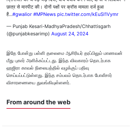
छात्र से मारपीट की। दोनों पक्षों पर क्रॉस मामला दर्ज हुआ
है...
#gwalior
#MPNews
pic.twitter.com/kEuSI1Vymr
— Punjab Kesari-MadhyaPradesh/Chhattisgarh
(@punjabkesarimp)
August 24, 2024
இதே போன்று பள்ளி தலைமை ஆசிரியர் தரப்பிலும் மாணவன்
மீது புகார் அளிக்கப்பட்டது. இந்த விவகாரம் தொடர்பாக
ஹஜிரா காவல் நிலையத்தில் வழக்குப் பதிவு
செய்யப்பட்டுள்ளது. இந்த சம்பவம் தொடர்பாக போலீசார்
விசாரணையை துவங்கியுள்ளனர்.
From around the web