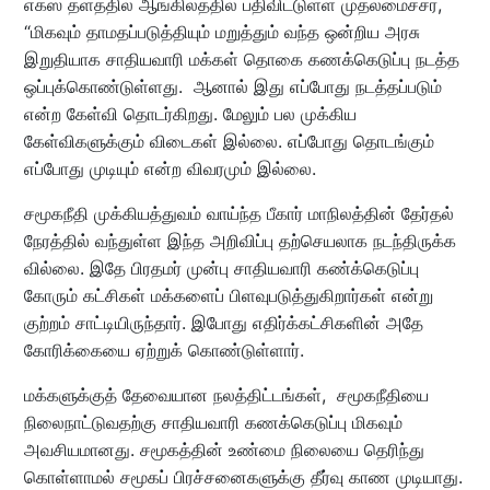
எக்ஸ் தளத்தில் ஆங்கிலத்தில் பதிவிட்டுள்ள முதலமைச்சர்,
“மிகவும் தாமதப்படுத்தியும் மறுத்தும் வந்த ஒன்றிய அரசு
இறுதியாக சாதியவாரி மக்கள் தொகை கணக்கெடுப்பு நடத்த
ஒப்புக்கொண்டுள்ளது. ஆனால் இது எப்போது நடத்தப்படும்
என்ற கேள்வி தொடர்கிறது. மேலும் பல முக்கிய
கேள்விகளுக்கும் விடைகள் இல்லை. எப்போது தொடங்கும்
எப்போது முடியும் என்ற விவரமும் இல்லை.
சமூகநீதி முக்கியத்துவம் வாய்ந்த பீகார் மாநிலத்தின் தேர்தல்
நேரத்தில் வந்துள்ள இந்த அறிவிப்பு தற்செயலாக நடந்திருக்க
வில்லை. இதே பிரதமர் முன்பு சாதியவாரி கண்க்கெடுப்பு
கோரும் கட்சிகள் மக்களைப் பிளவுபடுத்துகிறார்கள் என்று
குற்றம் சாட்டியிருந்தார். இபோது எதிர்க்கட்சிகளின் அதே
கோரிக்கையை ஏற்றுக் கொண்டுள்ளார்.
மக்களுக்குத் தேவையான நலத்திட்டங்கள், சமூகநீதியை
நிலைநாட்டுவதற்கு சாதியவாரி கணக்கெடுப்பு மிகவும்
அவசியமானது. சமூகத்தின் உண்மை நிலையை தெரிந்து
கொள்ளாமல் சமூகப் பிரச்சனைகளுக்கு தீர்வு காண முடியாது.