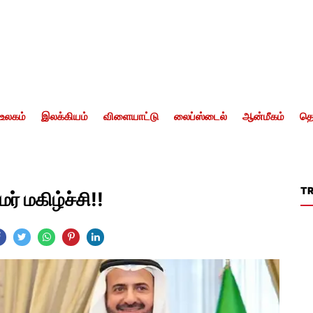
உலகம்
இலக்கியம்
விளையாட்டு
லைப்ஸ்டைல்
ஆன்மீகம்
தொ
T
் மகிழ்ச்சி!!