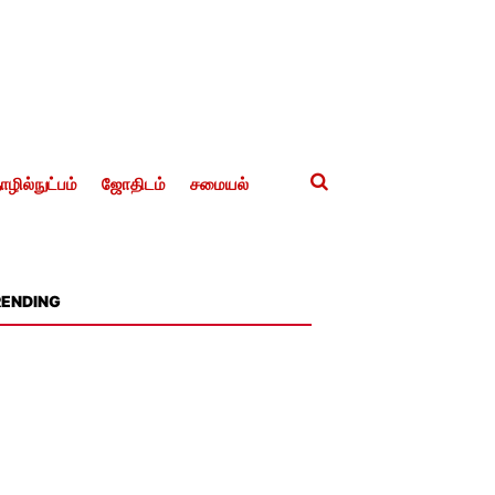
ழில்நுட்பம்
ஜோதிடம்
சமையல்
RENDING