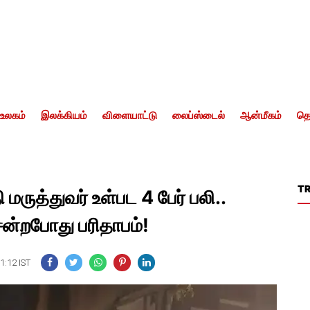
உலகம்
இலக்கியம்
விளையாட்டு
லைப்ஸ்டைல்
ஆன்மீகம்
தொ
T
 மருத்துவர் உள்பட 4 பேர் பலி..
்றபோது பரிதாபம்!
1:12 IST