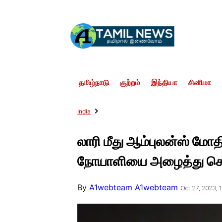
தமிழ்நாடு
குற்றம்
இந்தியா
சினிமா
India
லாரி மீது ஆம்புலன்ஸ் மோதி
நோயாளியை அழைத்து சென
By
A1webteam A1webteam
Oct 27, 2023, 1