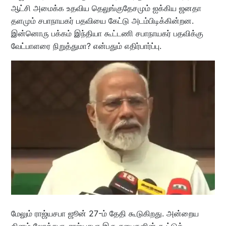
ஆட்சி அமைக்க உதவிய தெலுங்குதேசமும் ஐக்கிய ஜனதா
தளமும் சபாநாயகர் பதவியை கேட்டு அடம்பிடிக்கின்றன.
இன்னொரு பக்கம் இந்தியா கூட்டணி சபாநாயகர் பதவிக்கு
வேட்பாளரை நிறுத்துமா? என்பதும் எதிர்பார்ப்பு.
மேலும் ராஜ்யசபா ஜூன் 27-ம் தேதி கூடுகிறது. அன்றைய