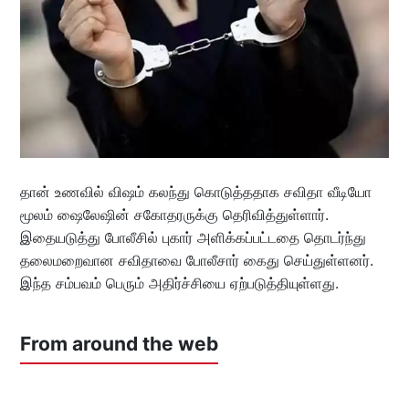
தான் உணவில் விஷம் கலந்து கொடுத்ததாக சவிதா வீடியோ
மூலம் ஷைலேஷின் சகோதரருக்கு தெரிவித்துள்ளார்.
இதையடுத்து போலீசில் புகார் அளிக்கப்பட்டதை தொடர்ந்து
தலைமறைவான சவிதாவை போலீசார் கைது செய்துள்ளனர்.
இந்த சம்பவம் பெரும் அதிர்ச்சியை ஏற்படுத்தியுள்ளது.
From around the web