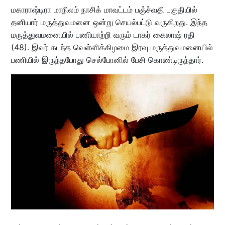
மகாராஷ்டிரா மாநிலம் நாசிக் மாவட்டம் பஞ்ச்வதி பகுதியில்
தனியார் மருத்துவமனை ஒன்று செயல்பட்டு வருகிறது. இந்த
மருத்துவமனையில் பணியாற்றி வரும் டாகர் கைலாஷ் ரதி
(48). இவர் கடந்த வெள்ளிக்கிழமை இரவு மருத்துவமனையில்
பணியில் இருந்தபோது செல்போனில் பேசி கொண்டிருந்தார்.