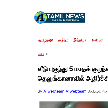
தமிழ்நாடு
குற்றம்
இந்தியா
சினிமா
India
வீடு புகுந்து 5 மாதக் குழ
தெலுங்கானாவில் அதிர்ச்ச
By
A1webteam A1webteam
Updated: May 1