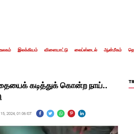
உலகம்
இலக்கியம்
விளையாட்டு
லைப்ஸ்டைல்
ஆன்மீகம்
தொ
T
ந்தையைக் கடித்துக் கொன்ற நாய்..
ி
5, 2024, 01:06 IST