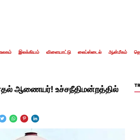
உலகம்
இலக்கியம்
விளையாட்டு
லைப்ஸ்டைல்
ஆன்மீகம்
தொ
T
தல் ஆணையர்! உச்சநீதிமன்றத்தில்