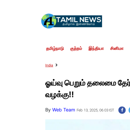
தமிழ்நாடு
குற்றம்
இந்தியா
சினிமா
India
ஓய்வு பெறும் தலைமை தேர்
வழக்கு!!
By
Web Team
Feb 13, 2025, 06:03 IST