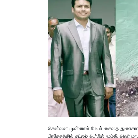
சென்னை முன்னாள் மேயர் சைதை துரைசாமிய
பிரதேசத்தில் சட்லஜ் ஆற்றில் மூழ்கி அவர் ம