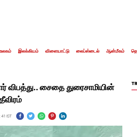
உலகம்
இலக்கியம்
விளையாட்டு
லைப்ஸ்டைல்
ஆன்மீகம்
தொ
T
 கார் விபத்து.. சைதை துரைசாமியின்
தீவிரம்
:41 IST