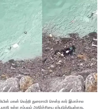
ின் மகன் வெற்றி துரைசாமி சென்ற கார் இமாச்சல
ாயமாகி உள்ள சம்பவம் அதிர்ச்சியை ஏற்படுத்தியுள்ளது.