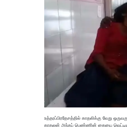
உத்தரப்பிரதேசத்தில் காதலிக்கு வேறு ஒருவர
காதலன் அந்தப் பெண்ணின் கையை வெட்டிய ச