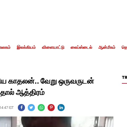
உலகம்
இலக்கியம்
விளையாட்டு
லைப்ஸ்டைல்
ஆன்மீகம்
தொ
T
ய காதலன்.. வேறு ஒருவருடன்
டதால் ஆத்திரம்
14:47 IST