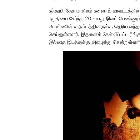
உத்தரபிரதேச மாநிலம் உன்னாவ் மாவட்டத்தில்
பகுதியை சேர்ந்த 20 வயது இளம் பெண்ணும்
பெண்ணின் குடும்பத்தினருக்கு தெரிய வந்த
செய்துள்ளனர். இதனைக் கேள்விப்பட்ட ரிங்
இல்லாத இடத்துக்கு அழைத்து சென்றுள்ளார்