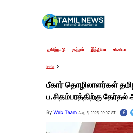
தமிழ்நாடு
குற்றம்
இந்தியா
சினிமா
India
பீகார் தொழிலாளர்கள் தமிழ
ப.சிதம்பரத்திற்கு தேர்தல
By
Web Team
Aug 5, 2025, 09:07 IST