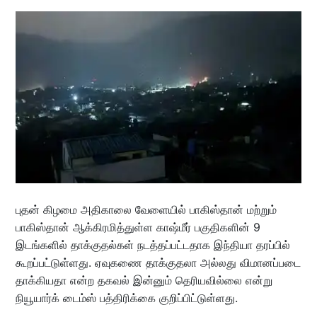
புதன் கிழமை அதிகாலை வேளையில் பாகிஸ்தான் மற்றும்
பாகிஸ்தான் ஆக்கிரமித்துள்ள காஷ்மீர் பகுதிகளின் 9
இடங்களில் தாக்குதல்கள் நடத்தப்பட்டதாக இந்தியா தரப்பில்
கூறப்பட்டுள்ளது. ஏவுகணை தாக்குதலா அல்லது விமானப்படை
தாக்கியதா என்ற தகவல் இன்னும் தெரியவில்லை என்று
நியூயார்க் டைம்ஸ் பத்திரிக்கை குறிப்பிட்டுள்ளது.