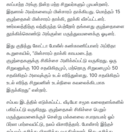
காப்பாற்ற அங்கு நின்ற மற்ற சிறுவர்களும் முயன்றனர்.
இதனால் அவர்களையும் மின்சாரம் தாக்கியது. மொத்தம் 15
குழந்தைகள் மின்சாரம் தாக்கி, தூக்கி வீசப்பட்டனர்.
ஊர்வலத்திற்கு வந்திருந்த பெற்றோர் தங்களது குழந்தைகளை
தூக்கிக்கொண்டு அங்குள்ள மருத்துவமனைக்கு ஓடினர்.
இது குறித்து கோட்டா போலீஸ் கண்காணிப்பாளர் அம்ரிதா
கூறுகையில், “மின்சாரம் தாக்கி காயமடைந்த
குழந்தைகளுக்கு சிகிச்சை அளிக்கப்பட்டு வருகிறது. ஒரு
சிறுவனுக்கு 100 சதவிகிதமும், மற்றொரு சிறுவனமும் 50
சதவிகிதம் அளவுக்கும் உடல் எரிந்துள்ளது. 100 சதவிகிதம்
உடல் எரிந்த சிறுவனின் உடல்நிலை கவலைக்கிடமாக
இருக்கிறது” என்றார்.
சம்பவ இடத்தில் எடுக்கப்பட்ட வீடியோ சமூக வலைதளங்களில்
பகிரப்பட்டு வருகிறது. குழந்தைகள் சிகிச்சை பெறும்
மருத்துவமனைக்குச் சென்று மக்களவை சபாநாயகர் ஓம்
பிர்லா பார்வையிட்டு, நலம் விசாரித்தார். போலீசார் இந்தச்
சம்பவம் குறித்து விசாரித்து வருகின்றனர். இது குறித்து