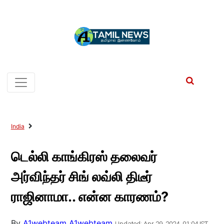
India
டெல்லி காங்கிரஸ் தலைவர்
அர்விந்தர் சிங் லவ்லி திடீர்
ராஜினாமா.. என்ன காரணம்?
By
A1webteam A1webteam
Updated: Apr 29, 2024, 01:04 IST