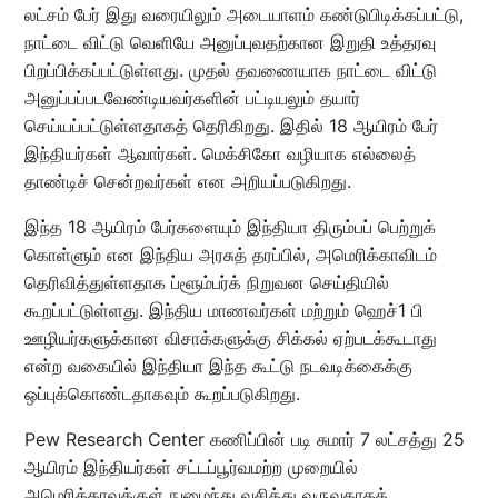
லட்சம் பேர் இது வரையிலும் அடையாளம் கண்டுபிடிக்கப்பட்டு,
நாட்டை விட்டு வெளியே அனுப்புவதற்கான இறுதி உத்தரவு
பிறப்பிக்கப்பட்டுள்ளது. முதல் தவணையாக நாட்டை விட்டு
அனுப்பப்படவேண்டியவர்களின் பட்டியலும் தயார்
செய்யப்பட்டுள்ளதாகத் தெரிகிறது. இதில் 18 ஆயிரம் பேர்
இந்தியர்கள் ஆவார்கள். மெக்சிகோ வழியாக எல்லைத்
தாண்டிச் சென்றவர்கள் என அறியப்படுகிறது.
இந்த 18 ஆயிரம் பேர்களையும் இந்தியா திரும்பப் பெற்றுக்
கொள்ளும் என இந்திய அரசுத் தரப்பில், அமெரிக்காவிடம்
தெரிவித்துள்ளதாக ப்ளூம்பர்க் நிறுவன செய்தியில்
கூறப்பட்டுள்ளது. இந்திய மாணவர்கள் மற்றும் ஹெச்1 பி
ஊழியர்களுக்கான விசாக்களுக்கு சிக்கல் ஏற்படக்கூடாது
என்ற வகையில் இந்தியா இந்த கூட்டு நடவடிக்கைக்கு
ஒப்புக்கொண்டதாகவும் கூறப்படுகிறது.
Pew Research Center கணிப்பின் படி சுமார் 7 லட்சத்து 25
ஆயிரம் இந்தியர்கள் சட்டப்பூர்வமற்ற முறையில்
அமெரிக்காவுக்குள் நுழைந்து வசித்து வருவதாகத்