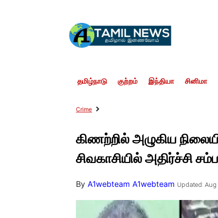
தமிழ்நாடு
குற்றம்
இந்தியா
சினிமா
Crime
கிணற்றில் அழுகிய நிலையி
சிவகாசியில் அதிர்ச்சி சம்
By
A1webteam A1webteam
Updated: Aug 1