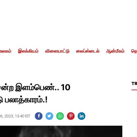
உலகம்
இலக்கியம்
விளையாட்டு
லைப்ஸ்டைல்
ஆன்மீகம்
தொ
T
ென்ற இளம்பெண்.. 10
 பலாத்காரம்.!
6, 2023, 13:40 IST