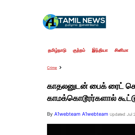
தமிழ்நாடு
குற்றம்
இந்தியா
சினிமா
Crime
காதலனுடன் பைக் ரைட் ச
காமக்கொடூரர்களால் கூட்டு
By
A1webteam A1webteam
Updated: Jul 2