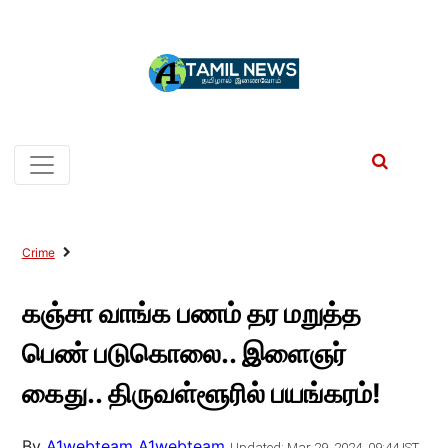
Crime
கஞ்சா வாங்க பணம் தர மறுத்த
பெண் படுகொலை.. இளைஞர்
கைது.. திருவள்ளூரில் பயங்கரம்!
By
A1webteam A1webteam
Updated: Mar 29, 2024, 09:44 IST