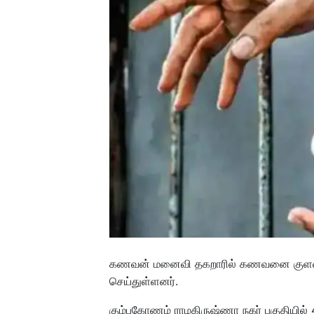
கணவன் மனைவி தகறாரில் கணவனை குளவிக
செய்துள்ளனர்.
கும்பகோணம் ராமகிருஷ்ணா நகர் பகுதியில