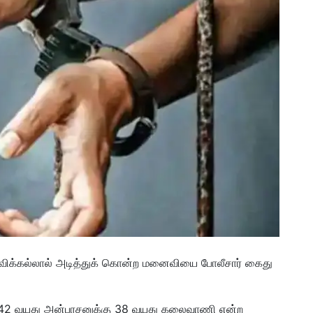
்கல்லால் அடித்துக் கொன்ற மனைவியை போலீசார் கைது
் 42 வயது அன்பரசனுக்கு 38 வயது கலைவாணி என்ற