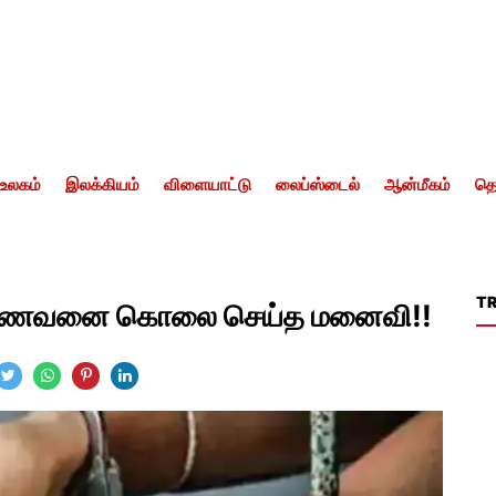
உலகம்
இலக்கியம்
விளையாட்டு
லைப்ஸ்டைல்
ஆன்மீகம்
தொ
T
து கணவனை கொலை செய்த மனைவி!!