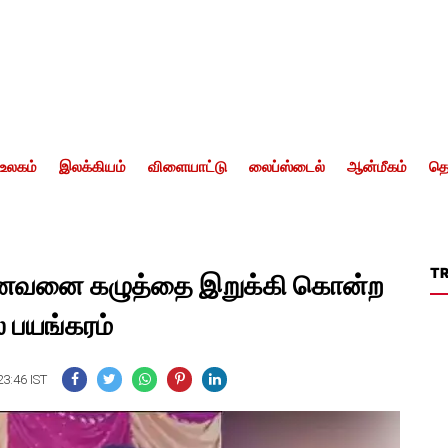
உலகம்
இலக்கியம்
விளையாட்டு
லைப்ஸ்டைல்
ஆன்மீகம்
தொ
T
 கணவனை கழுத்தை இறுக்கி கொன்ற
 பயங்கரம்
23:46 IST