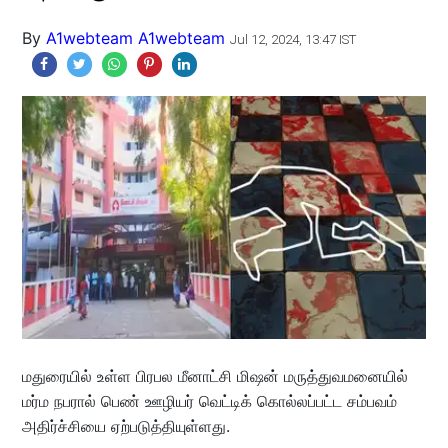
By
A1webteam A1webteam
Jul 12, 2024, 13:47 IST
மதுரையில் உள்ள பிரபல மீனாட்சி மிஷன் மருத்துவமனையில்
மர்ம நபரால் பெண் ஊழியர் வெட்டிக் கொல்லப்பட்ட சம்பவம்
அதிர்ச்சியை ஏற்படுத்தியுள்ளது.