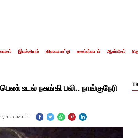
உலகம்
இலக்கியம்
விளையாட்டு
லைப்ஸ்டைல்
ஆன்மீகம்
தொ
T
 பெண் உடல் நசுங்கி பலி.. நாங்குநேரி
2, 2023, 02:00 IST