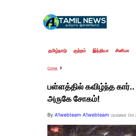
தமிழ்நாடு
குற்றம்
இந்தியா
சினிமா
Crime
பள்ளத்தில் கவிழ்ந்த கார்..
அருகே சோகம்!
By
A1webteam A1webteam
Updated: Oct 2